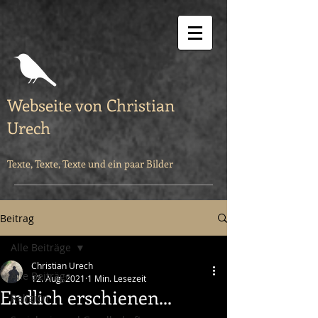
Webseite von Christian
Urech
Texte, Texte, Texte und ein paar Bilder
Beitrag
Alle Beiträge
Christian Urech
Alle Beiträge
12. Aug. 2021
1 Min. Lesezeit
Endlich erschienen...
Religion