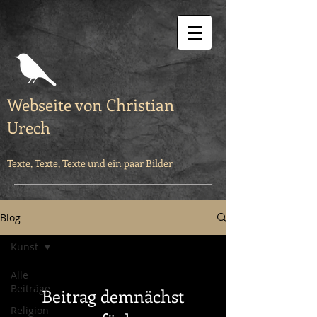
Webseite von Christian
Urech
Texte, Texte, Texte und ein paar Bilder
Blog
Kunst
Alle
Beiträge
Beitrag demnächst
Religion