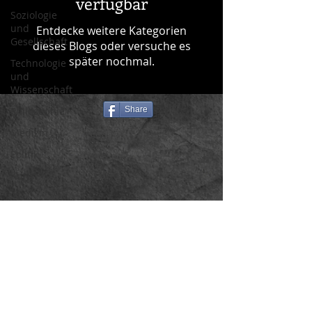
verfügbar
Soziologie
und
Entdecke weitere Kategorien
Gesellschaft
dieses Blogs oder versuche es
später nochmal.
Technologie
und
Wissenschaft
Philosophie
Share
Medizin
Politik
Kunst