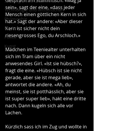
Gespräch am Stammtisch: «Mag ja 
Soziologie und Gesellschaft
sein», sagt der eine, «dass jeder 
Technologie und Wissenschaft
Mensch einen göttlichen Kern in sich 
Philosophie
hat.» Sagt der andere: «Aber dieser 
Medizin
Kern ist sicher nicht dein 
riesengrosses Ego, du Arschloch.»
Politik
Kunst
Mädchen im Teeniealter unterhalten 
sich im Tram über ein nicht 
anwesendes Girl. «Ist sie hübsch?», 
fragt die eine. «Hübsch ist sie nicht 
gerade, aber sie ist mega lieb», 
antwortet die andere. «Ah, du 
meinst, sie ist potthässlich, aber sie 
ist super super lieb», hakt eine dritte 
nach. Dann kugeln sich alle vor 
Lachen. 
Kürzlich sass ich im Zug und wollte in 