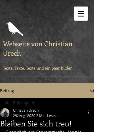
Webseite von Christian
Urech
Texte, Texte, Texte und ein paar Bilder
Beitrag
Alle Beiträge
Christian Urech
Alle Beiträge
29. Aug. 2020
2 Min. Lesezeit
Bleiben Sie sich treu!
Religion