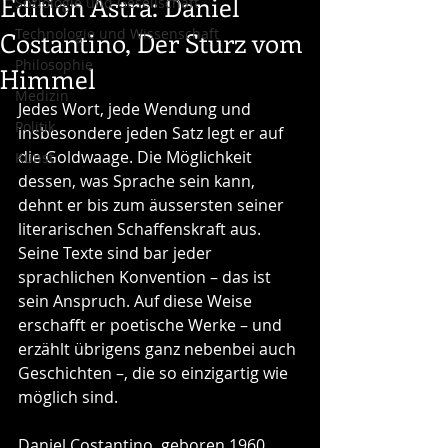
Edition Astra: Daniel
Soziologie und Gesellschaft
Technologie und Wissenschaft
Costantino, Der Sturz vom
Philosophie
Himmel
Medizin
Jedes Wort, jede Wendung und 
Politik
insbesondere jeden Satz legt er auf 
die Goldwaage. Die Möglichkeit 
Kunst
dessen, was Sprache sein kann, 
dehnt er bis zum äussersten seiner 
literarischen Schaffenskraft aus. 
Seine Texte sind bar jeder 
sprachlichen Konvention – das ist 
sein Anspruch. Auf diese Weise 
erschafft er poetische Werke – und 
erzählt übrigens ganz nebenbei auch 
Geschichten –, die so einzigartig wie 
möglich sind. 
Daniel Costantino, geboren 1960, 