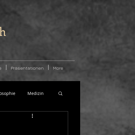
ch
e
Präsentationen
More
losophie
Medizin