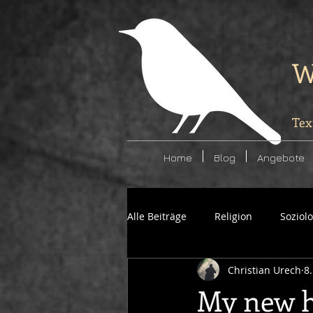
W
Tex
Home
Blog
Angebote
Alle Beiträge
Religion
Soziol
Christian Urech
8
Politik
Kunst
My new 