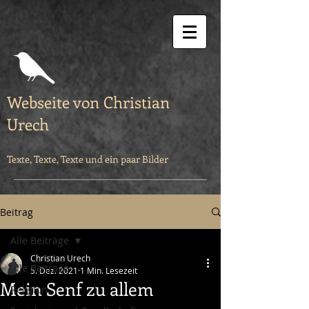
Webseite von Christian
Urech
Texte, Texte, Texte und ein paar Bilder
Beitrag
Alle Beiträge
Christian Urech
Alle Beiträge
5. Dez. 2021
1 Min. Lesezeit
Mein Senf zu allem
Religion