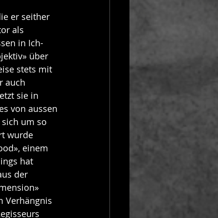
e er seither 
or als 
sen in Ich-
jektiv» über 
se stets mit 
er auch 
tzt sie in 
les von aussen 
 sich um so 
rt wurde 
ood», einem 
ings hat 
aus der 
imension» 
m Verhängnis 
egisseurs 