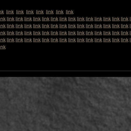
Archäolo
nk
link
link
link
link
link
link
link
ink
link
link
link
link
link
link
link
link
link
link
link
link
link
link
ink
link
link
link
link
link
link
link
link
link
link
link
link
link
link
ink
link
link
link
link
link
link
link
link
link
link
link
link
link
link
ink
link
link
link
link
link
link
link
link
link
link
link
link
link
link
ink