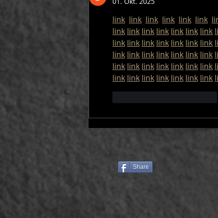
01. Okt. 2025
link
link
link
link
link
link
li
link
link
link
link
link
link
link
l
link
link
link
link
link
link
link
l
link
link
link
link
link
link
link
l
link
link
link
link
link
link
link
l
link
link
link
link
link
link
link
l
Gefällt mir
Antworten
Share