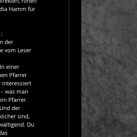
irekten, rohen 
udia Hamm für 
:
n der 
ie vom Leser 
n einer 
en Pfarrer 
interessiert 
n – was man 
in Pfarrer. 
Und der 
licher sind, 
wältigend. Du 
das 