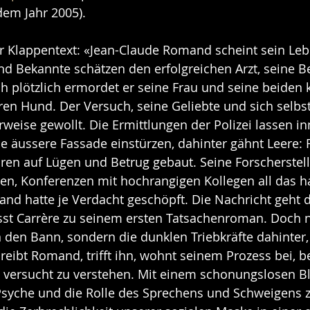
dem Jahr 2005).
 Klappentext: «Jean-Claude Romand scheint sein Lebe
d Bekannte schätzen den erfolgreichen Arzt, seine B
ch plötzlich ermordet er seine Frau und seine beiden k
ren Hund. Der Versuch, seine Geliebte und sich selbst 
rweise gewollt. Die Ermittlungen der Polizei lassen i
e äussere Fassade einstürzen, dahinter gähnt Leere:
ahren auf Lügen und Betrug gebaut. Seine Forscherstell
n, Konferenzen mit hochrangigen Kollegen all das ha
d hatte je Verdacht geschöpft. Die Nachricht geht d
sst Carrère zu seinem ersten Tatsachenroman. Doch ni
n den Bann, sondern die dunklen Triebkräfte dahinter,
reibt Romand, trifft ihn, wohnt seinem Prozess bei, be
versucht zu verstehen. Mit einem schonungslosen Bli
syche und die Rolle des Sprechens und Schweigens z