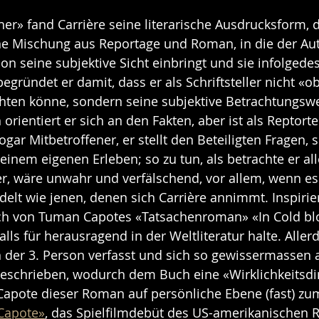
r» fand Carrière seine literarische Ausdrucksform, di
ne Mischung aus Reportage und Roman, in die der Aut
on seine subjektive Sicht einbringt und sie infolgedes
egründet er damit, dass er als Schriftsteller nicht «ob
hten könne, sondern seine subjektive Betrachtungswei
h orientiert er sich an den Fakten, aber ist als Reptort
ogar Mitbetroffener, er stellt den Beteiligten Fragen, se
einem eigenen Erleben; so zu tun, als betrachte er al
er, wäre unwahr und verfälschend, vor allem, wenn es
lt wie jenen, denen sich Carrière annimmt. Inspirie
ich von Tuman Capotes «Tatsachenroman» «In Cold bl
lls für herausragend in der Weltliteratur halte. Allerd
 der 3. Person verfasst und sich so gewissermassen 
eschrieben, wodurch dem Buch eine «Wirklichkeitsd
Capote dieser Roman auf persönliche Ebene (fast) zu
Capote»
, das Spielfilmdebüt des US-amerikanischen R