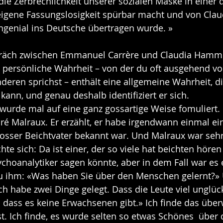
e Zerbrechlichkeit unserer sozialen Maske in einer d
 eigene Fassungslosigkeit spürbar macht und von Cla
genial ins Deutsche übertragen wurde. »
präch zwischen Emmanuel Carrère und Claudia Hamm 
e persönliche Wahrheit – von der du oft ausgehend vo
deren sprichst – enthält eine allgemeine Wahrheit, d
 kann, und genau deshalb identifiziert er sich.
wurde mal auf eine ganz gossartige Weise fomuliert. I
é Malraux. Er erzählt, er habe irgendwann einmal ein
grosser Beichtvater bekannt war. Und Malraux war sehr 
hte sich: Da ist einer, der so viele hat beichten höre
hoanalytiker sagen könnte, aber in dem Fall war es e
u ihm: «Was haben Sie über den Menschen gelernt?» 
ch habe zwei Dinge gelegt. Dass die Leute viel unglück
 dass es keine Erwachsenen gibt.» Ich finde das über
st. Ich finde, es wurde selten so etwas Schönes  über 