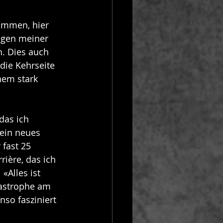
ommen, hier 
ngen meiner 
n. Dies auch 
die Kehrseite 
nem stark 
das ich 
ein neues 
 fast 25 
rière, das ich 
«Alles ist 
astrophe am 
so fasziniert 