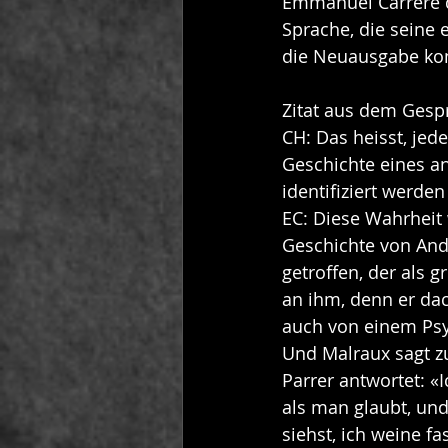
Emmanuel Carrère di
Sprache, die seine
die Neuausgabe kon
Zitat aus dem Ges
CH: Das heisst, jed
Geschichte eines an
identifiziert werden
EC: Diese Wahrheit 
Geschichte von Andr
getroffen, der als 
an ihm, denn er dac
auch von einem Psyc
Und Malraux sagt z
Parrer antwortet: «I
als man glaubt, und
siehst, ich weine fa