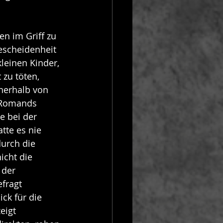
n im Griff zu 
escheidenheit 
leinen Kinder, 
zu töten, 
nnerhalb von 
 Romands 
e bei der 
tte es nie 
urch die 
cht die 
 der 
fragt 
ck für die 
eigt 