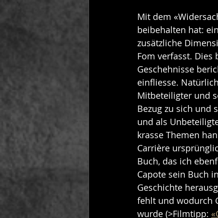
Mit dem «Widersache
beibehalten hat: ei
zusätzliche Dimensi
Fom verfasst. Dies b
Geschehnisse beric
einfliesse. Natürlic
Mitbeteiligter und s
Bezug zu sich und s
und als Unbeteiligt
krasse Themen hande
Carrière ursprüngl
Buch, das ich ebenfa
Capote sein Buch in
Geschichte herausg
fehlt und wodurch 
wurde (>Filmtipp: 
«