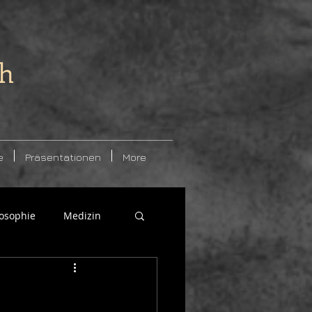
ch
e
Präsentationen
More
losophie
Medizin