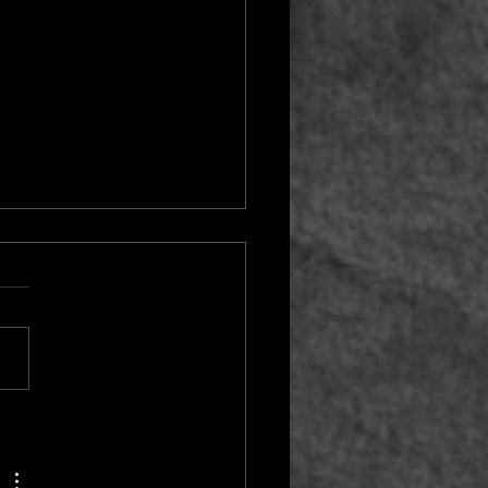
Gegenteil von warm ist
s - wie Sprache unsere
lichkeit formt