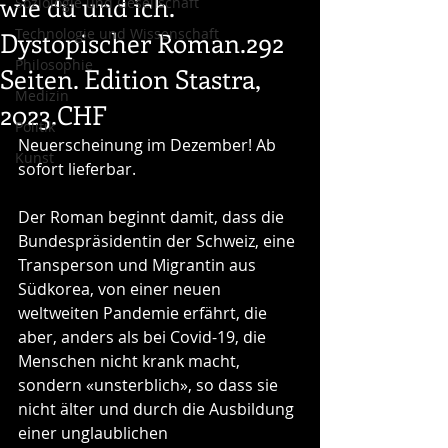
wie du und ich.
Soziologie und Gesellschaft
Technologie und Wissenschaft
Dystopischer Roman.292
Philosophie
Seiten. Edition Stastra,
Medizin
2023.CHF
Politik
Neuerscheinung im Dezember! Ab 
Kunst
sofort lieferbar.
Der Roman beginnt damit, dass die 
Bundespräsidentin der Schweiz, eine 
Transperson und Migrantin aus 
Südkorea, von einer neuen 
weltweiten Pandemie erfährt, die 
aber, anders als bei Covid-19, die 
Menschen nicht krank macht, 
sondern «unsterblich», so dass sie 
nicht älter und durch die Ausbildung 
einer unglaublichen 