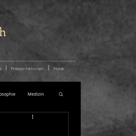
ch
e
Präsentationen
More
losophie
Medizin